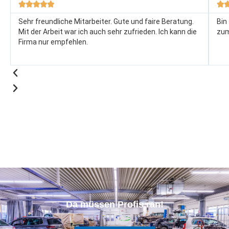






Sehr freundliche Mitarbeiter. Gute und faire Beratung.
Bin
Mit der Arbeit war ich auch sehr zufrieden. Ich kann die
zum
Firma nur empfehlen.
Da müssen Profis ran!