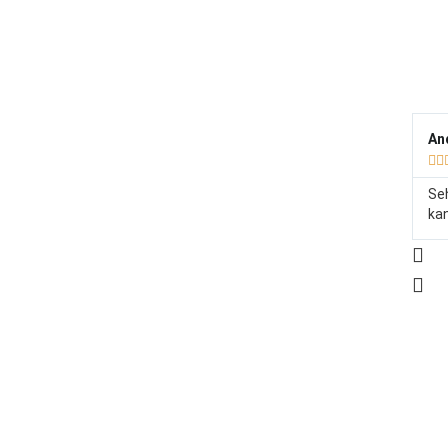
An


Seh
kan