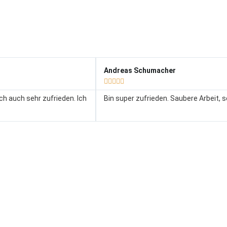
Andreas Schumacher





ich auch sehr zufrieden. Ich
Bin super zufrieden. Saubere Arbeit, s