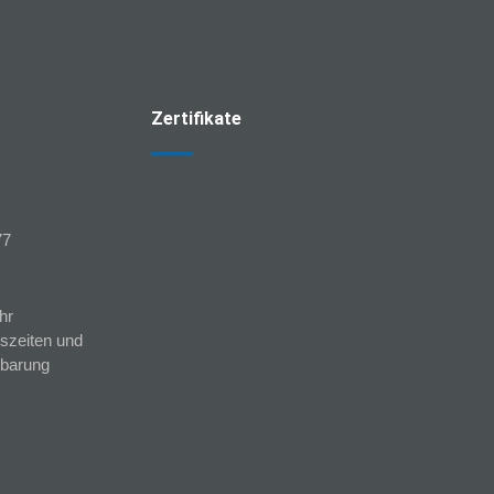
Zertifikate
77
hr
szeiten und
nbarung