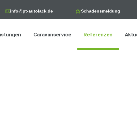
info@pt-autolack.de
Schadensmeldung
istungen
Caravanservice
Referenzen
Aktu