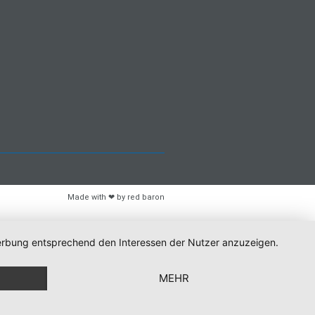
Made with ❤ by red baron
 Werbung entsprechend den Interessen der Nutzer anzuzeigen.
MEHR